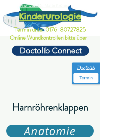
Priv. Doz. Dr. Malte Krönig
Kinderurologie
Termin unter
0176-80727825
Online Wundkontrollen bitte über
Doctolib Connect
Termin
Harnröhrenklappen
Anatomie