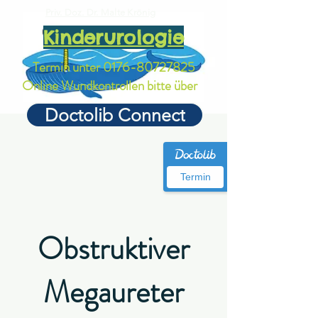
Priv. Doz. Dr. Malte Krönig
Kinderurologie
Termin unter
0176-80727825
Online Wundkontrollen bitte über
Doctolib Connect
Termin
Obstruktiver
Megaureter