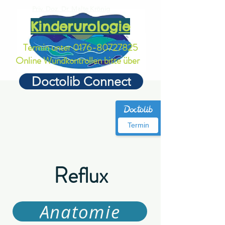
Priv. Doz. Dr. Malte Krönig
Kinderurologie
Termin unter
0176-80727825
Online Wundkontrollen bitte über
Doctolib Connect
Termin
Reflux
Anatomie