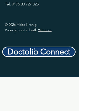
Tel.
0176 80 727 825
© 2026 Malte Krönig
Proudly created with
Wix.com
Doctolib Connect