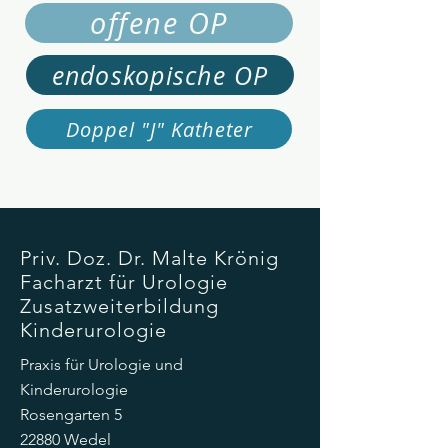
offene OP
endoskopische OP
Doppel "J" Katheter
Priv. Doz. Dr. Malte Krönig
Facharzt für Urologie
Zusatzweiterbildung
Kinderurologie
Praxis für Urologie und
Kinderurologie
Rosengarten 5
22880 Wedel