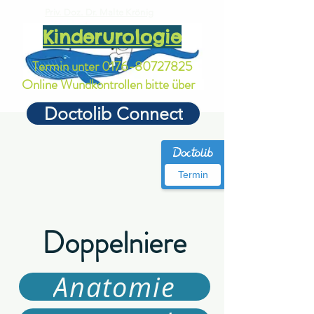
Priv. Doz. Dr. Malte Krönig
Kinderurologie
Termin unter
0176-80727825
Online Wundkontrollen bitte über
Doctolib Connect
Termin
Doppelniere
Anatomie